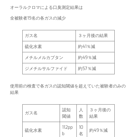
オーラルクロマによる口臭測定結果は
全被験者19名の各ガスの減少
ガス名
３ヶ月後の結果
硫化水素
約41％減
メチルメルカプタン
約49％減
ジメチルサルファイド
約57％減
使用前の検査で各ガスの認知閾値を超えていた被験者のみの
結果
認知
人
３ヶ月後の
ガス名
閾値
数
結果
112pp
10
硫化水素
約49％減
b
名