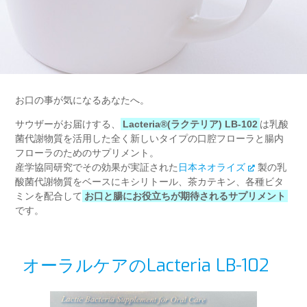
お口の事が気になるあなたへ。
サウザーがお届けする、
は乳酸
Lacteria®︎(ラクテリア) LB-102
菌代謝物質を活用した全く新しいタイプの口腔フローラと腸内
フローラのためのサプリメント。
産学協同研究でその効果が実証された
日本ネオライズ
製の乳
酸菌代謝物質をベースにキシリトール、茶カテキン、各種ビタ
ミンを配合して
お口と腸にお役立ちが期待されるサプリメント
です。
オーラルケアのLacteria LB-102