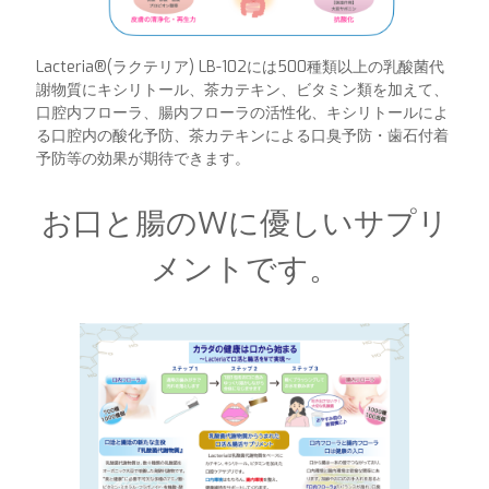
Lacteria®︎(ラクテリア) LB-102には500種類以上の乳酸菌代
謝物質にキシリトール、茶カテキン、ビタミン類を加えて、
口腔内フローラ、腸内フローラの活性化、キシリトールによ
る口腔内の酸化予防、茶カテキンによる口臭予防・歯石付着
予防等の効果が期待できます。
お口と腸のWに優しいサプリ
メントです。