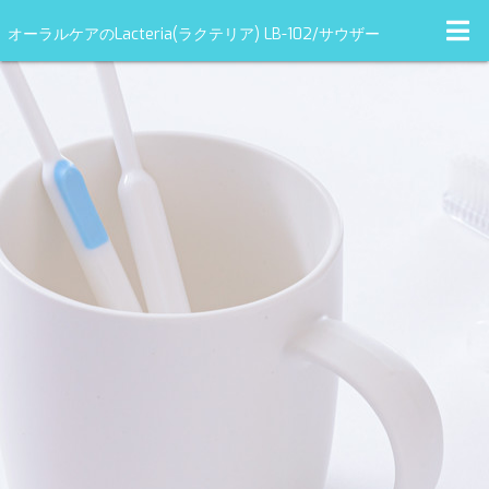
オーラルケアのLacteria(ラクテリア) LB-102/サウザー